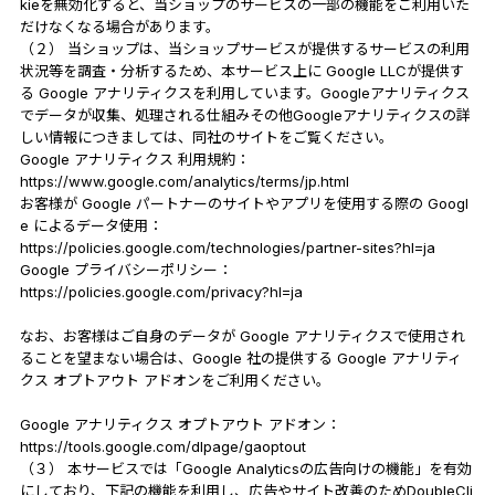
kieを無効化すると、当ショップのサービスの一部の機能をご利用いた
だけなくなる場合があります。
（２） 当ショップは、当ショップサービスが提供するサービスの利用
状況等を調査・分析するため、本サービス上に Google LLCが提供す
る Google アナリティクスを利用しています。Googleアナリティクス
でデータが収集、処理される仕組みその他Googleアナリティクスの詳
しい情報につきましては、同社のサイトをご覧ください。
Google アナリティクス 利用規約：
https://www.google.com/analytics/terms/jp.html
お客様が Google パートナーのサイトやアプリを使用する際の Googl
e によるデータ使用：
https://policies.google.com/technologies/partner-sites?hl=ja
Google プライバシーポリシー：
https://policies.google.com/privacy?hl=ja
なお、お客様はご自身のデータが Google アナリティクスで使用され
ることを望まない場合は、Google 社の提供する Google アナリティ
クス オプトアウト アドオンをご利用ください。
Google アナリティクス オプトアウト アドオン：
https://tools.google.com/dlpage/gaoptout
（３） 本サービスでは「Google Analyticsの広告向けの機能」を有効
にしており、下記の機能を利用し、広告やサイト改善のためDoubleCli